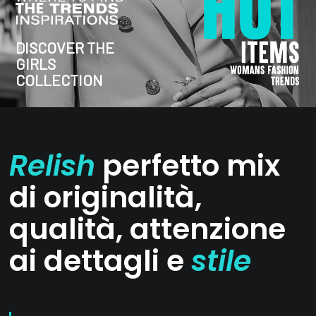
DISCOVER THE
GIRLS
COLLECTION
Relish
perfetto mix
di originalità,
qualità, attenzione
ai dettagli e
stile